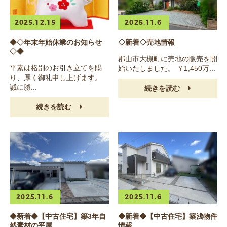
2025.12.15
2025.11.6
◆◇年末年始休業のお知らせ
◇新着◇売地情報
◇◆
郡山市大槻町に売地の販売を開
平素は格別のお引き立てを賜
始いたしました。 ￥1,450万...
り、厚く御礼申し上げます。
誠に勝...
続きを読む
続きを読む
2025.11.6
2025.11.6
◆新着◆【中古住宅】築3年自
◆新着◆【中古住宅】築浅物件
然素材の平屋
情報