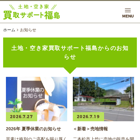
MENU
ホーム
お知らせ
土地・空き家買取サポート福島からのお知
らせ
2026.7.27
2026.7.19
2026年 夏季休業のお知らせ
＜新着＞売地情報
平素は格別のご高配を賜り厚く
二本松市上竹に売地の販売を開