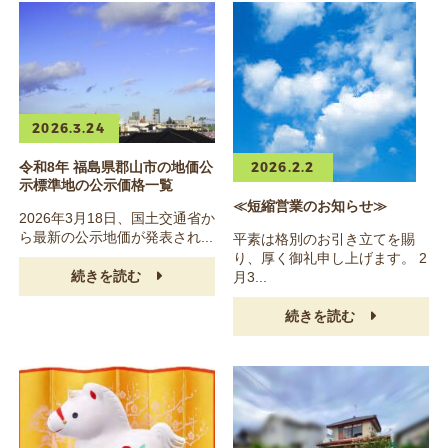
2026.3.24
2026.2.2
令和8年 福島県郡山市の地価公
示標準地の公示価格一覧
≪短縮営業のお知らせ≫
2026年3月18日、国土交通省か
ら最新の公示地価が発表され...
平素は格別のお引き立てを賜
り、厚く御礼申し上げます。 2
続きを読む
月3...
続きを読む