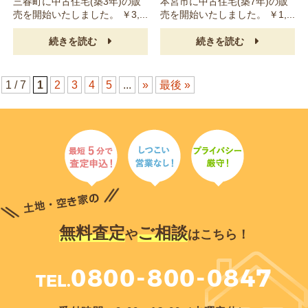
三春町に中古住宅(築3年)の販
本宮市に中古住宅(築7年)の販
売を開始いたしました。 ￥3,...
売を開始いたしました。 ￥1,...
続きを読む
続きを読む
1 / 7
1
2
3
4
5
...
»
最後 »
無料査定
ご相談
や
はこちら！
0800-800-0847
TEL.