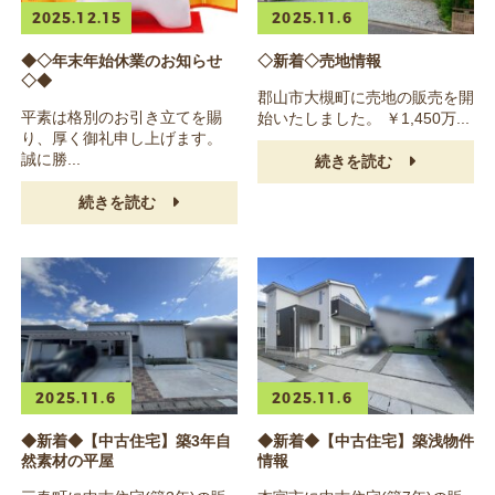
2025.12.15
2025.11.6
◆◇年末年始休業のお知らせ
◇新着◇売地情報
◇◆
郡山市大槻町に売地の販売を開
平素は格別のお引き立てを賜
始いたしました。 ￥1,450万...
り、厚く御礼申し上げます。
誠に勝...
続きを読む
続きを読む
2025.11.6
2025.11.6
◆新着◆【中古住宅】築3年自
◆新着◆【中古住宅】築浅物件
然素材の平屋
情報